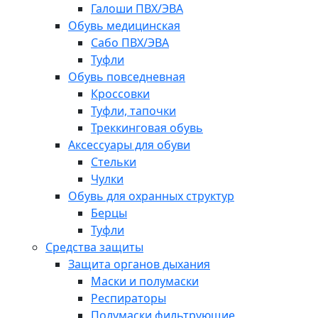
Галоши ПВХ/ЭВА
Обувь медицинская
Сабо ПВХ/ЭВА
Туфли
Обувь повседневная
Кроссовки
Туфли, тапочки
Треккинговая обувь
Аксессуары для обуви
Стельки
Чулки
Обувь для охранных структур
Берцы
Туфли
Средства защиты
Защита органов дыхания
Маски и полумаски
Респираторы
Полумаски фильтрующие