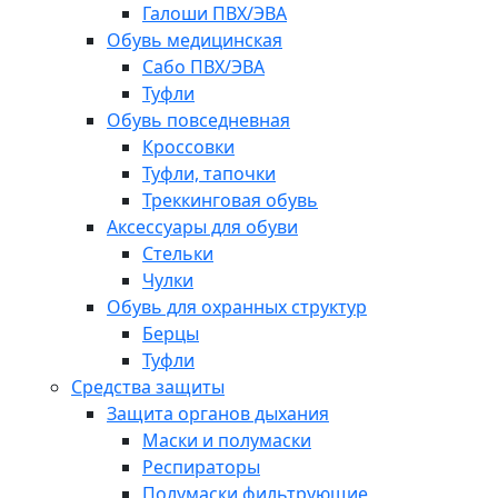
Галоши ПВХ/ЭВА
Обувь медицинская
Сабо ПВХ/ЭВА
Туфли
Обувь повседневная
Кроссовки
Туфли, тапочки
Треккинговая обувь
Аксессуары для обуви
Стельки
Чулки
Обувь для охранных структур
Берцы
Туфли
Средства защиты
Защита органов дыхания
Маски и полумаски
Респираторы
Полумаски фильтрующие