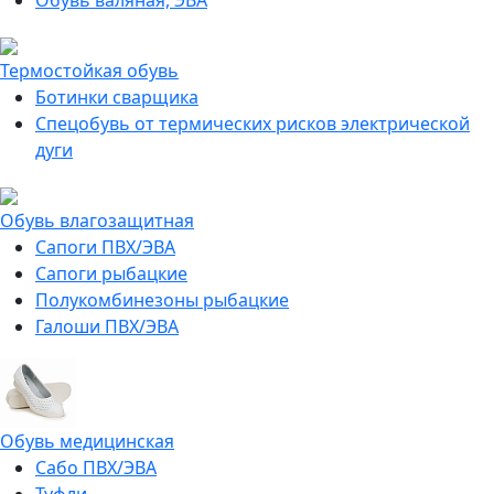
Обувь валяная, ЭВА
Термостойкая обувь
Ботинки сварщика
Спецобувь от термических рисков электрической
дуги
Обувь влагозащитная
Сапоги ПВХ/ЭВА
Сапоги рыбацкие
Полукомбинезоны рыбацкие
Галоши ПВХ/ЭВА
Обувь медицинская
Сабо ПВХ/ЭВА