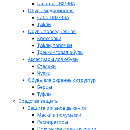
Галоши ПВХ/ЭВА
Обувь медицинская
Сабо ПВХ/ЭВА
Туфли
Обувь повседневная
Кроссовки
Туфли, тапочки
Треккинговая обувь
Аксессуары для обуви
Стельки
Чулки
Обувь для охранных структур
Берцы
Туфли
Средства защиты
Защита органов дыхания
Маски и полумаски
Респираторы
Полумаски фильтрующие