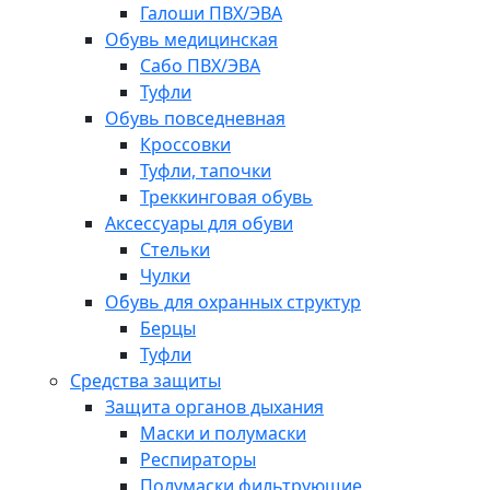
Галоши ПВХ/ЭВА
Обувь медицинская
Сабо ПВХ/ЭВА
Туфли
Обувь повседневная
Кроссовки
Туфли, тапочки
Треккинговая обувь
Аксессуары для обуви
Стельки
Чулки
Обувь для охранных структур
Берцы
Туфли
Средства защиты
Защита органов дыхания
Маски и полумаски
Респираторы
Полумаски фильтрующие