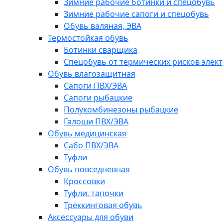
Зимние рабочие ботинки и спецобувь
Зимние рабочие сапоги и спецобувь
Обувь валяная, ЭВА
Термостойкая обувь
Ботинки сварщика
Спецобувь от термических рисков элект
Обувь влагозащитная
Сапоги ПВХ/ЭВА
Сапоги рыбацкие
Полукомбинезоны рыбацкие
Галоши ПВХ/ЭВА
Обувь медицинская
Сабо ПВХ/ЭВА
Туфли
Обувь повседневная
Кроссовки
Туфли, тапочки
Треккинговая обувь
Аксессуары для обуви