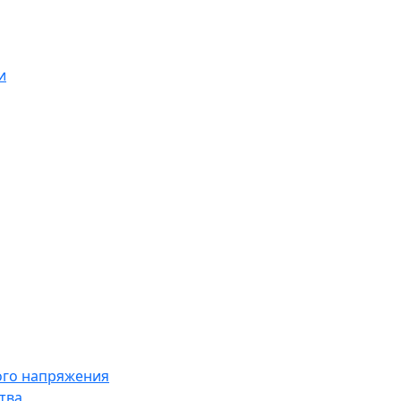
и
ого напряжения
тва