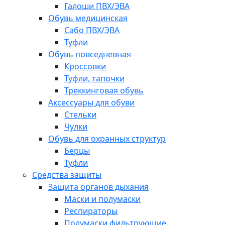
Галоши ПВХ/ЭВА
Обувь медицинская
Сабо ПВХ/ЭВА
Туфли
Обувь повседневная
Кроссовки
Туфли, тапочки
Треккинговая обувь
Аксессуары для обуви
Стельки
Чулки
Обувь для охранных структур
Берцы
Туфли
Средства защиты
Защита органов дыхания
Маски и полумаски
Респираторы
Полумаски фильтрующие