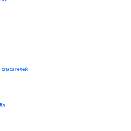
 спасателей
увь