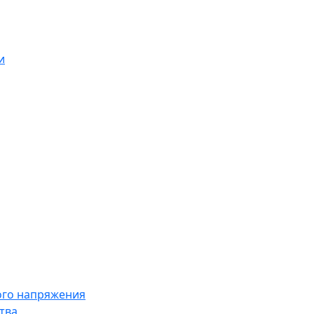
и
ого напряжения
тва