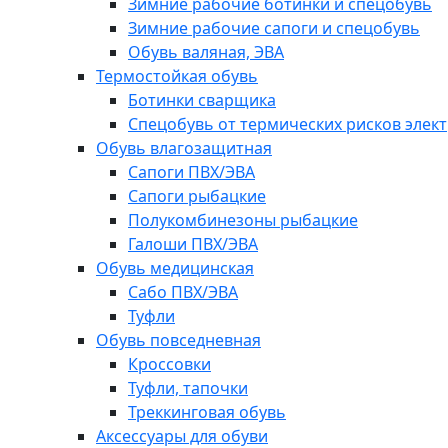
Зимние рабочие ботинки и спецобувь
Зимние рабочие сапоги и спецобувь
Обувь валяная, ЭВА
Термостойкая обувь
Ботинки сварщика
Спецобувь от термических рисков элект
Обувь влагозащитная
Сапоги ПВХ/ЭВА
Сапоги рыбацкие
Полукомбинезоны рыбацкие
Галоши ПВХ/ЭВА
Обувь медицинская
Сабо ПВХ/ЭВА
Туфли
Обувь повседневная
Кроссовки
Туфли, тапочки
Треккинговая обувь
Аксессуары для обуви