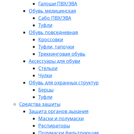
Галоши ПВХ/ЭВА
Обувь медицинская
Сабо ПВХ/ЭВА
Туфли
Обувь повседневная
Кроссовки
Туфли, тапочки
Треккинговая обувь
Аксессуары для обуви
Стельки
Чулки
Обувь для охранных структур
Берцы
Туфли
Средства защиты
Защита органов дыхания
Маски и полумаски
Респираторы
Полумаски фильтрующие