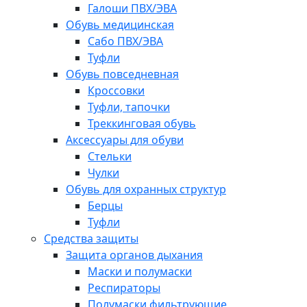
Галоши ПВХ/ЭВА
Обувь медицинская
Сабо ПВХ/ЭВА
Туфли
Обувь повседневная
Кроссовки
Туфли, тапочки
Треккинговая обувь
Аксессуары для обуви
Стельки
Чулки
Обувь для охранных структур
Берцы
Туфли
Средства защиты
Защита органов дыхания
Маски и полумаски
Респираторы
Полумаски фильтрующие