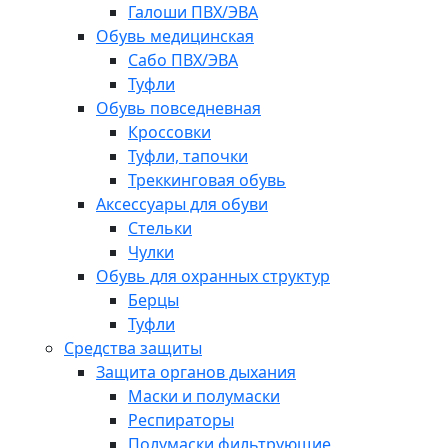
Галоши ПВХ/ЭВА
Обувь медицинская
Сабо ПВХ/ЭВА
Туфли
Обувь повседневная
Кроссовки
Туфли, тапочки
Треккинговая обувь
Аксессуары для обуви
Стельки
Чулки
Обувь для охранных структур
Берцы
Туфли
Средства защиты
Защита органов дыхания
Маски и полумаски
Респираторы
Полумаски фильтрующие