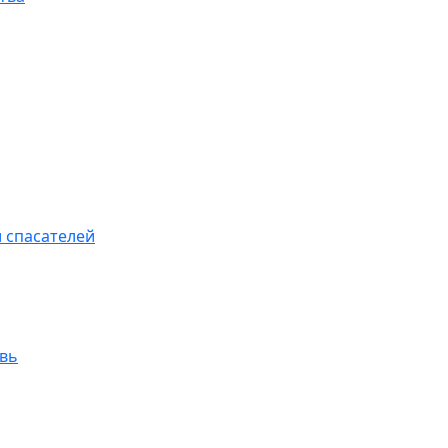
 спасателей
увь