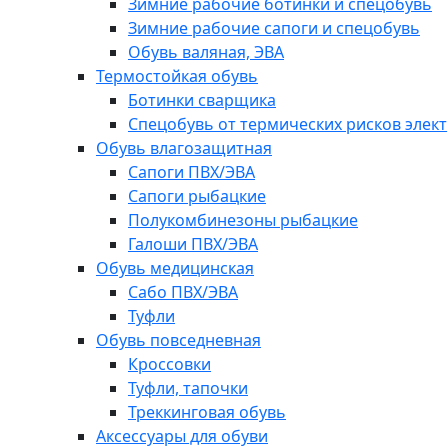
Зимние рабочие ботинки и спецобувь
Зимние рабочие сапоги и спецобувь
Обувь валяная, ЭВА
Термостойкая обувь
Ботинки сварщика
Спецобувь от термических рисков элект
Обувь влагозащитная
Сапоги ПВХ/ЭВА
Сапоги рыбацкие
Полукомбинезоны рыбацкие
Галоши ПВХ/ЭВА
Обувь медицинская
Сабо ПВХ/ЭВА
Туфли
Обувь повседневная
Кроссовки
Туфли, тапочки
Треккинговая обувь
Аксессуары для обуви