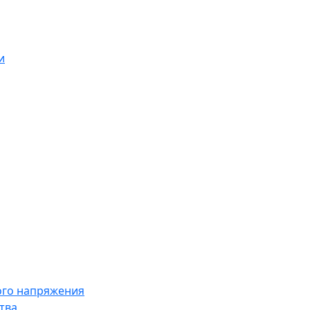
и
ого напряжения
тва