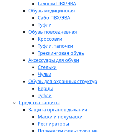
Галоши ПВХ/ЭВА
Обувь медицинская
Сабо ПВХ/ЭВА
Туфли
Обувь повседневная
Кроссовки
Туфли, тапочки
Треккинговая обувь
Аксессуары для обуви
Стельки
Чулки
Обувь для охранных структур
Берцы
Туфли
Средства защиты
Защита органов дыхания
Маски и полумаски
Респираторы
Полумаски фильтрующие